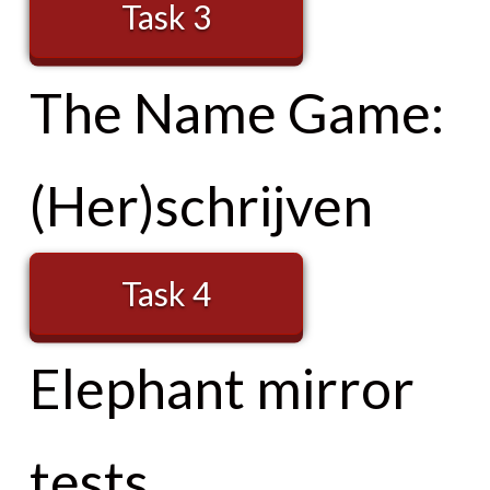
Task 3
The Name Game:
(Her)schrijven
Task 4
Elephant mirror
tests